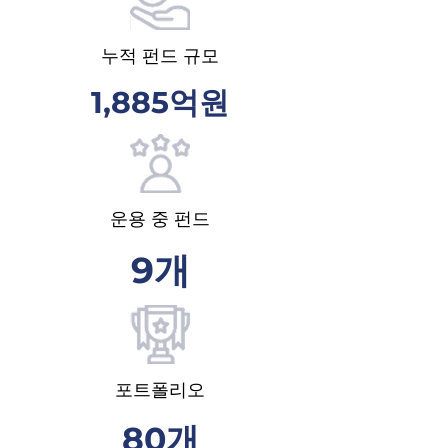
누적 펀드 규모
1,885억원
운용 중 펀드
9개
포트폴리오
80개