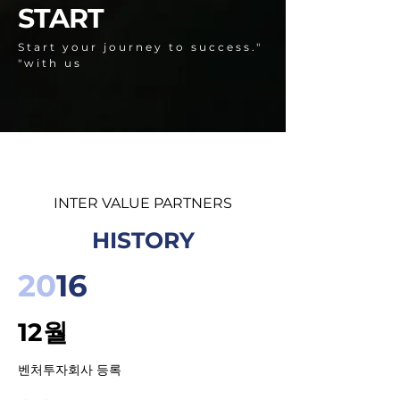
START
".Start your journey to success
with us"
INTER VALUE PARTNERS
HISTORY
20
16
12월
벤처투자회사 등록