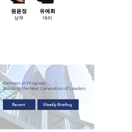
원윤정
유예희
상무
대리
Partners in Progress :
Building the Next Generation of Leaders
Recent
Weekly Briefing